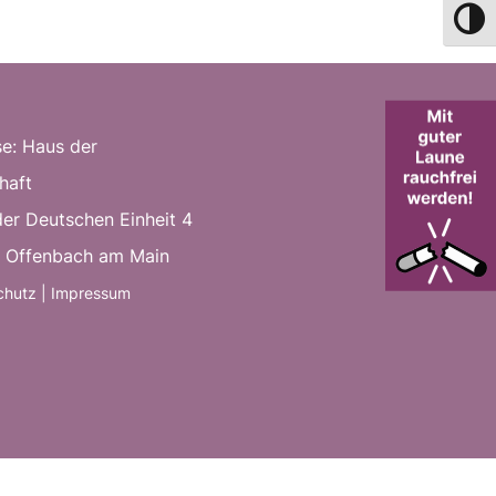
Umsch
e: Haus der
rtschaft
der Deutschen Einheit 4
 Offenbach am Main
chutz
|
Impressum